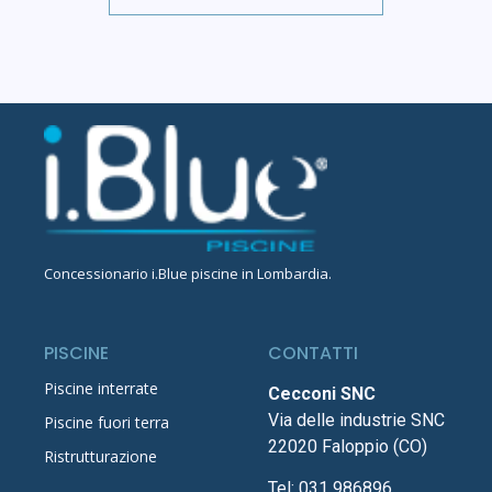
Concessionario
i.Blue piscine in Lombardia
.
PISCINE
CONTATTI
Piscine interrate
Cecconi SNC
Via delle industrie SNC
Piscine fuori terra
22020 Faloppio (CO)
Ristrutturazione
Tel:
031 986896