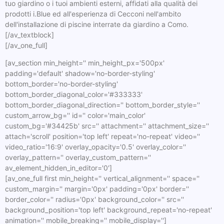
tuo giardino o i tuoi ambienti esterni, affidati alla qualità dei
prodotti i.Blue ed all'esperienza di Cecconi nell'ambito
dell'installazione di piscine interrate da giardino a Como.
[/av_textblock]
[/av_one_full]
[av_section min_height='' min_height_px='500px'
padding='default' shadow='no-border-styling'
bottom_border='no-border-styling'
bottom_border_diagonal_color='#333333'
bottom_border_diagonal_direction='' bottom_border_style=''
custom_arrow_bg='' id='' color='main_color'
custom_bg='#34425b' src='' attachment='' attachment_size=''
attach='scroll' position='top left' repeat='no-repeat' video=''
video_ratio='16:9' overlay_opacity='0.5' overlay_color=''
overlay_pattern='' overlay_custom_pattern=''
av_element_hidden_in_editor='0']
[av_one_full first min_height='' vertical_alignment='' space=''
custom_margin='' margin='0px' padding='0px' border=''
border_color='' radius='0px' background_color='' src=''
background_position='top left' background_repeat='no-repeat'
animation='' mobile_breaking='' mobile_display='']