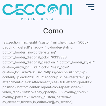
Como
[av_section min_height='custom' min_height_px='500px'
padding='default' shadow='no-border-styling'
bottom_border='no-border-styling'
bottom_border_diagonal_color='#333333'
bottom_border_diagonal_direction='' bottom_border_style=''
custom_arrow_bg='' id='' color='main_color'
custom_bg='#1e2a3c' src='https://cecconisrl.com/wp-
content/uploads/2018/10/cecconi-piscine-interrate-1.jpg'
attachment='1421' attachment_size='full' attach='parallax'
position='bottom center' repeat='no-repeat' video=''
video_ratio='16:9' overlay_opacity='0.5' overlay_color=''
overlay_pattern='' overlay_custom_pattern=''
av_element_hidden_in_editor='0'][/av_section]