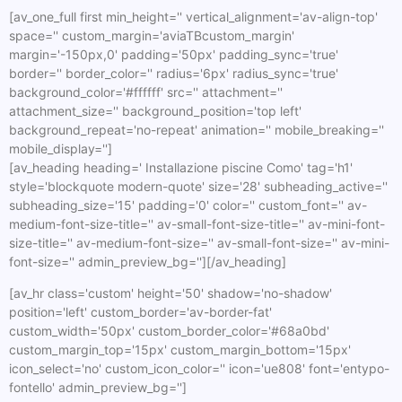
[av_one_full first min_height='' vertical_alignment='av-align-top'
space='' custom_margin='aviaTBcustom_margin'
margin='-150px,0' padding='50px' padding_sync='true'
border='' border_color='' radius='6px' radius_sync='true'
background_color='#ffffff' src='' attachment=''
attachment_size='' background_position='top left'
background_repeat='no-repeat' animation='' mobile_breaking=''
mobile_display='']
[av_heading heading=' Installazione piscine Como' tag='h1'
style='blockquote modern-quote' size='28' subheading_active=''
subheading_size='15' padding='0' color='' custom_font='' av-
medium-font-size-title='' av-small-font-size-title='' av-mini-font-
size-title='' av-medium-font-size='' av-small-font-size='' av-mini-
font-size='' admin_preview_bg=''][/av_heading]
[av_hr class='custom' height='50' shadow='no-shadow'
position='left' custom_border='av-border-fat'
custom_width='50px' custom_border_color='#68a0bd'
custom_margin_top='15px' custom_margin_bottom='15px'
icon_select='no' custom_icon_color='' icon='ue808' font='entypo-
fontello' admin_preview_bg='']