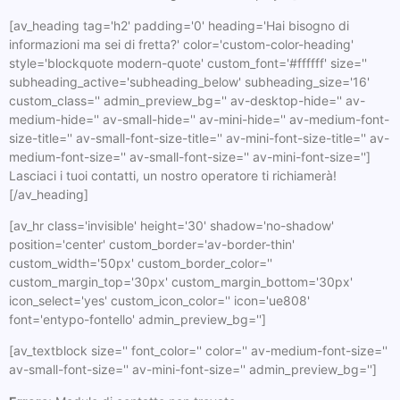
[av_heading tag='h2' padding='0' heading='Hai bisogno di
informazioni ma sei di fretta?' color='custom-color-heading'
style='blockquote modern-quote' custom_font='#ffffff' size=''
subheading_active='subheading_below' subheading_size='16'
custom_class='' admin_preview_bg='' av-desktop-hide='' av-
medium-hide='' av-small-hide='' av-mini-hide='' av-medium-font-
size-title='' av-small-font-size-title='' av-mini-font-size-title='' av-
medium-font-size='' av-small-font-size='' av-mini-font-size='']
Lasciaci i tuoi contatti, un nostro operatore ti richiamerà!
[/av_heading]
[av_hr class='invisible' height='30' shadow='no-shadow'
position='center' custom_border='av-border-thin'
custom_width='50px' custom_border_color=''
custom_margin_top='30px' custom_margin_bottom='30px'
icon_select='yes' custom_icon_color='' icon='ue808'
font='entypo-fontello' admin_preview_bg='']
[av_textblock size='' font_color='' color='' av-medium-font-size=''
av-small-font-size='' av-mini-font-size='' admin_preview_bg='']