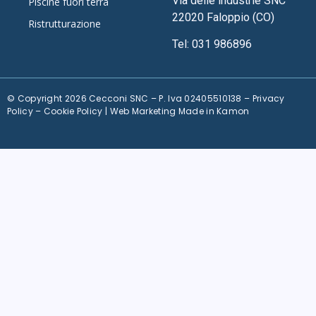
Via delle industrie SNC
Piscine fuori terra
22020 Faloppio (CO)
Ristrutturazione
Tel:
031 986896
© Copyright 2026 Cecconi SNC – P. Iva 02405510138 –
Privacy
Policy
–
Cookie Policy
| Web Marketing Made in
Kamon