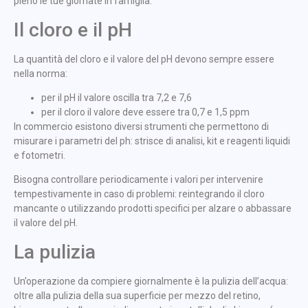
pieno le tue giornate in famiglia.
Il cloro e il pH
La quantità del cloro e il valore del pH devono sempre essere
nella norma:
per il pH il valore oscilla tra 7,2 e 7,6
per il cloro il valore deve essere tra 0,7 e 1,5 ppm
In commercio esistono diversi strumenti che permettono di
misurare i parametri del ph: strisce di analisi, kit e reagenti liquidi
e fotometri.
Bisogna controllare periodicamente i valori per intervenire
tempestivamente in caso di problemi: reintegrando il cloro
mancante o utilizzando prodotti specifici per alzare o abbassare
il valore del pH.
La pulizia
Un’operazione da compiere giornalmente è la pulizia dell’acqua:
oltre alla pulizia della sua superficie per mezzo del retino,