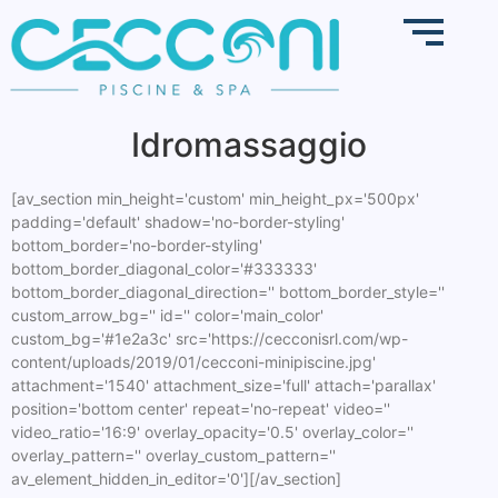
Idromassaggio
[av_section min_height='custom' min_height_px='500px'
padding='default' shadow='no-border-styling'
bottom_border='no-border-styling'
bottom_border_diagonal_color='#333333'
bottom_border_diagonal_direction='' bottom_border_style=''
custom_arrow_bg='' id='' color='main_color'
custom_bg='#1e2a3c' src='https://cecconisrl.com/wp-
content/uploads/2019/01/cecconi-minipiscine.jpg'
attachment='1540' attachment_size='full' attach='parallax'
position='bottom center' repeat='no-repeat' video=''
video_ratio='16:9' overlay_opacity='0.5' overlay_color=''
overlay_pattern='' overlay_custom_pattern=''
av_element_hidden_in_editor='0'][/av_section]