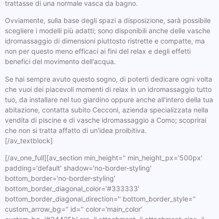
trattasse di una normale vasca da bagno.
Ovviamente, sulla base degli spazi a disposizione, sarà possibile
scegliere i modelli più adatti; sono disponibili anche delle vasche
idromassaggio di dimensioni piuttosto ristrette e compatte, ma
non per questo meno efficaci ai fini del relax e degli effetti
benefici del movimento dell'acqua.
Se hai sempre avuto questo sogno, di poterti dedicare ogni volta
che vuoi dei piacevoli momenti di relax in un idromassaggio tutto
tuo, da installare nel tuo giardino oppure anche all'intero della tua
abitazione, contatta subito Cecconi, azienda specializzata nella
vendita di piscine e di vasche idromassaggio a Como; scoprirai
che non si tratta affatto di un'idea proibitiva.
[/av_textblock]
[/av_one_full][av_section min_height='' min_height_px='500px'
padding='default' shadow='no-border-styling'
bottom_border='no-border-styling'
bottom_border_diagonal_color='#333333'
bottom_border_diagonal_direction='' bottom_border_style=''
custom_arrow_bg='' id='' color='main_color'