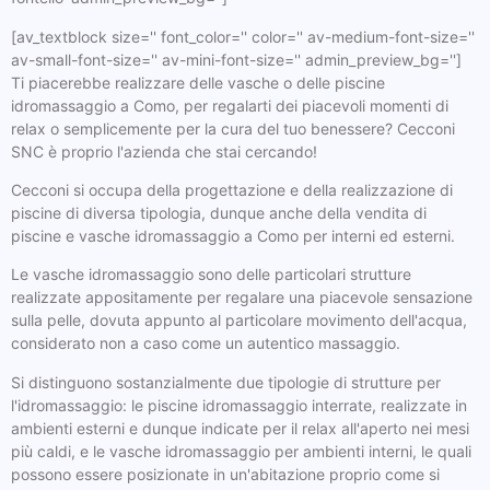
[av_textblock size='' font_color='' color='' av-medium-font-size=''
av-small-font-size='' av-mini-font-size='' admin_preview_bg='']
Ti piacerebbe realizzare delle vasche o delle piscine
idromassaggio a Como, per regalarti dei piacevoli momenti di
relax o semplicemente per la cura del tuo benessere? Cecconi
SNC è proprio l'azienda che stai cercando!
Cecconi si occupa della progettazione e della realizzazione di
piscine di diversa tipologia, dunque anche della vendita di
piscine e vasche idromassaggio a Como per interni ed esterni.
Le vasche idromassaggio sono delle particolari strutture
realizzate appositamente per regalare una piacevole sensazione
sulla pelle, dovuta appunto al particolare movimento dell'acqua,
considerato non a caso come un autentico massaggio.
Si distinguono sostanzialmente due tipologie di strutture per
l'idromassaggio: le piscine idromassaggio interrate, realizzate in
ambienti esterni e dunque indicate per il relax all'aperto nei mesi
più caldi, e le vasche idromassaggio per ambienti interni, le quali
possono essere posizionate in un'abitazione proprio come si