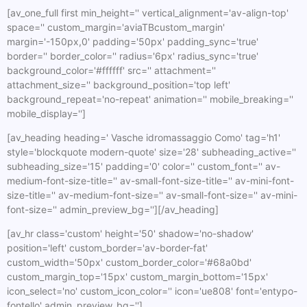
[av_one_full first min_height='' vertical_alignment='av-align-top'
space='' custom_margin='aviaTBcustom_margin'
margin='-150px,0' padding='50px' padding_sync='true'
border='' border_color='' radius='6px' radius_sync='true'
background_color='#ffffff' src='' attachment=''
attachment_size='' background_position='top left'
background_repeat='no-repeat' animation='' mobile_breaking=''
mobile_display='']
[av_heading heading=' Vasche idromassaggio Como' tag='h1'
style='blockquote modern-quote' size='28' subheading_active=''
subheading_size='15' padding='0' color='' custom_font='' av-
medium-font-size-title='' av-small-font-size-title='' av-mini-font-
size-title='' av-medium-font-size='' av-small-font-size='' av-mini-
font-size='' admin_preview_bg=''][/av_heading]
[av_hr class='custom' height='50' shadow='no-shadow'
position='left' custom_border='av-border-fat'
custom_width='50px' custom_border_color='#68a0bd'
custom_margin_top='15px' custom_margin_bottom='15px'
icon_select='no' custom_icon_color='' icon='ue808' font='entypo-
fontello' admin_preview_bg='']