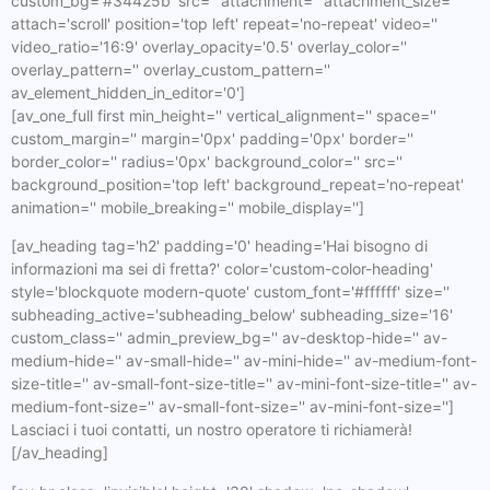
custom_bg='#34425b' src='' attachment='' attachment_size=''
attach='scroll' position='top left' repeat='no-repeat' video=''
video_ratio='16:9' overlay_opacity='0.5' overlay_color=''
overlay_pattern='' overlay_custom_pattern=''
av_element_hidden_in_editor='0']
[av_one_full first min_height='' vertical_alignment='' space=''
custom_margin='' margin='0px' padding='0px' border=''
border_color='' radius='0px' background_color='' src=''
background_position='top left' background_repeat='no-repeat'
animation='' mobile_breaking='' mobile_display='']
[av_heading tag='h2' padding='0' heading='Hai bisogno di
informazioni ma sei di fretta?' color='custom-color-heading'
style='blockquote modern-quote' custom_font='#ffffff' size=''
subheading_active='subheading_below' subheading_size='16'
custom_class='' admin_preview_bg='' av-desktop-hide='' av-
medium-hide='' av-small-hide='' av-mini-hide='' av-medium-font-
size-title='' av-small-font-size-title='' av-mini-font-size-title='' av-
medium-font-size='' av-small-font-size='' av-mini-font-size='']
Lasciaci i tuoi contatti, un nostro operatore ti richiamerà!
[/av_heading]