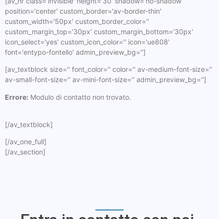
[av_hr class='invisible' height='30' shadow='no-shadow'
position='center' custom_border='av-border-thin'
custom_width='50px' custom_border_color=''
custom_margin_top='30px' custom_margin_bottom='30px'
icon_select='yes' custom_icon_color='' icon='ue808'
font='entypo-fontello' admin_preview_bg='']
[av_textblock size='' font_color='' color='' av-medium-font-size=''
av-small-font-size='' av-mini-font-size='' admin_preview_bg='']
Errore:
Modulo di contatto non trovato.
[/av_textblock]
[/av_one_full]
[/av_section]