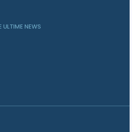
E ULTIME NEWS
Tipi di Piscine a Sfioro:
Caratteristiche e Vantaggi
Settembre 26, 2023
Prolungare l’estate in piscina? Si
può fare!
Settembre 11, 2023