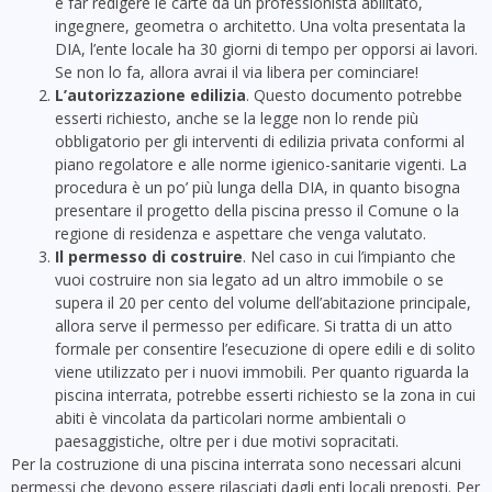
e far redigere le carte da un professionista abilitato,
ingegnere, geometra o architetto. Una volta presentata la
DIA, l’ente locale ha 30 giorni di tempo per opporsi ai lavori.
Se non lo fa, allora avrai il via libera per cominciare!
L’autorizzazione edilizia
. Questo documento potrebbe
esserti richiesto, anche se la legge non lo rende più
obbligatorio per gli interventi di edilizia privata conformi al
piano regolatore e alle norme igienico-sanitarie vigenti. La
procedura è un po’ più lunga della DIA, in quanto bisogna
presentare il progetto della piscina presso il Comune o la
regione di residenza e aspettare che venga valutato.
Il permesso di costruire
. Nel caso in cui l’impianto che
vuoi costruire non sia legato ad un altro immobile o se
supera il 20 per cento del volume dell’abitazione principale,
allora serve il permesso per edificare. Si tratta di un atto
formale per consentire l’esecuzione di opere edili e di solito
viene utilizzato per i nuovi immobili. Per quanto riguarda la
piscina interrata, potrebbe esserti richiesto se la zona in cui
abiti è vincolata da particolari norme ambientali o
paesaggistiche, oltre per i due motivi sopracitati.
Per la costruzione di una piscina interrata sono necessari alcuni
permessi che devono essere rilasciati dagli enti locali preposti. Per