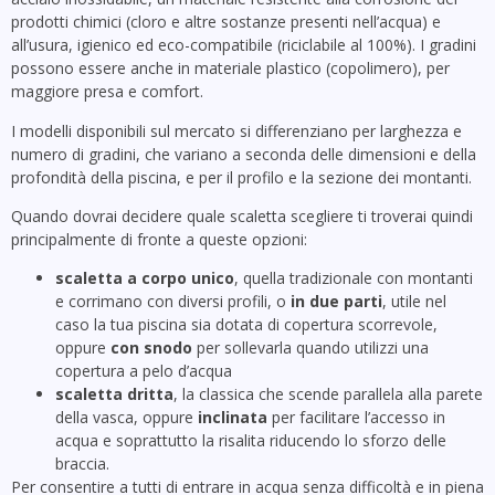
prodotti chimici (cloro e altre sostanze presenti nell’acqua) e
all’usura, igienico ed eco-compatibile (riciclabile al 100%). I gradini
possono essere anche in materiale plastico (copolimero), per
maggiore presa e comfort.
I modelli disponibili sul mercato si differenziano per larghezza e
numero di gradini, che variano a seconda delle dimensioni e della
profondità della piscina, e per il profilo e la sezione dei montanti.
Quando dovrai decidere quale scaletta scegliere ti troverai quindi
principalmente di fronte a queste opzioni:
scaletta a corpo unico
, quella tradizionale con montanti
e corrimano con diversi profili, o
in due parti
, utile nel
caso la tua piscina sia dotata di copertura scorrevole,
oppure
con snodo
per sollevarla quando utilizzi una
copertura a pelo d’acqua
scaletta dritta
, la classica che scende parallela alla parete
della vasca, oppure
inclinata
per facilitare l’accesso in
acqua e soprattutto la risalita riducendo lo sforzo delle
braccia.
Per consentire a tutti di entrare in acqua senza difficoltà e in piena