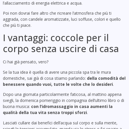
l’allacciamento di energia elettrica e acqua.
Poi non dovrai fare altro che ricreare l’atmosfera che più ti
aggrada, con candele aromatizzate, luci soffuse, colori e quello
che più ti piace.
I vantaggi: coccole per il
corpo senza uscire di casa
Ci hai già pensato, vero?
Se la tua idea è quella di avere una piccola spa tra le mura
domestiche, sai già di cosa stiamo parlando:
della comodità del
benessere quando vuoi, tutte le volte che lo desideri
.
Dopo una giornata particolarmente faticosa, al mattino appena
svegli, la domenica pomeriggio in compagnia dell’ultimo libro o di
buona musica:
con l’idromassaggio in casa aumenti la
qualità della tua vita senza troppi sforzi
.
Lasciati cullare dai benefici dell’acqua sul corpo e sulla mente,
sciogli le tensioni accumulate, manda via lo stress e fai spazio a