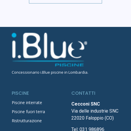
Concessionario
i.Blue piscine in Lombardia
.
PISCINE
CONTATTI
Piscine interrate
Cecconi SNC
Via delle industrie SNC
Piscine fuori terra
22020 Faloppio (CO)
Ristrutturazione
Tel:
031 986896