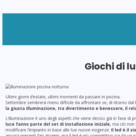
L’AZIENDA
Giochi di l
Ultimi giorni d’estate, ultimi momenti da passare in piscina.
Settembre sembrerà meno difficile da affrontare se, di ritorno dal 
la giusta illuminazione, tra divertimento e benessere, il rel
L’illuminazione è uno degli aspetti che viene deciso già in fase di p
luce fanno parte del set di installazione iniziale
, ma ciò non 
modificare l’impianto in base alle tue nuove esigenze.
Il led è il 
ancora presenti fari alogeni, ma il led è più competitivo sia da un 