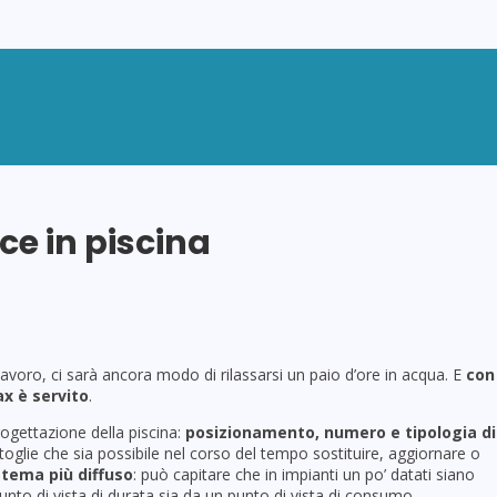
PISCINE
MINIPISCINE
WELLNESS
ACCE
uce in piscina
lavoro, ci sarà ancora modo di rilassarsi un paio d’ore in acqua. E
con
ax è servito
.
rogettazione della piscina:
posizionamento, numero e tipologia di
toglie che sia possibile nel corso del tempo sostituire, aggiornare o
sistema più diffuso
: può capitare che in impianti un po’ datati siano
punto di vista di durata sia da un punto di vista di consumo.