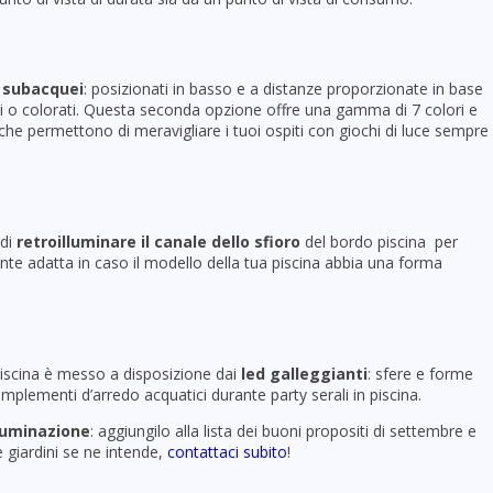
i subacquei
: posizionati in basso e a distanze proporzionate in base
hi o colorati. Questa seconda opzione offre una gamma di 7 colori e
che permettono di meravigliare i tuoi ospiti con giochi di luce sempre
 di
retroilluminare il canale dello sfioro
del bordo piscina per
nte adatta in caso il modello della tua piscina abbia una forma
piscina è messo a disposizione dai
led galleggianti
: sfere e forme
complementi d’arredo acquatici durante party serali in piscina.
lluminazione
: aggiungilo alla lista dei buoni propositi di settembre e
e giardini se ne intende,
contattaci subito
!