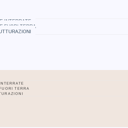
NE INTERRATE
NE FUORI TERRA
UTTURAZIONI
E
 INTERRATE
 FUORI TERRA
TURAZIONI