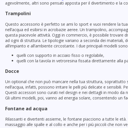
agevolmente, altri sono pensati apposta per il divertimento e la com
Trampolini
Questo accessorio è perfetto se ami lo sport e vuoi rendere la tua
nell’acqua ed esibirsi in acrobazie aeree. Un trampolino, accompagna
questa piacevole attività. Oggi in commercio, è possibile trovare di
ad ogni di struttura. Le tipologie variano a seconda dei materiali, 
all’impianto e all’ambiente circostante. I due principali modelli sono
quelli con supporto in acciaio fisso o regolabile,
quelli con la tavola in vetroresina fissata direttamente alla 
Docce
Un optional che non può mancare nella tua struttura, soprattutto se
nell’acqua, infatti, possono irritare le pelli più delicate e sensibil
Questi accessori sono curati nel design e nei dettagli in modo da n
Gli ultimi modelli, poi, vanno ad energia solare, consentendo un fac
Fontane ad acqua
Rilassanti e divertenti assieme, le fontane piacciono a tutte le età
massaggio alle spalle e al collo e anche per i più piccoli che non ved