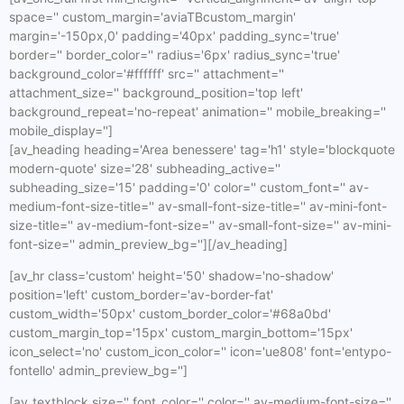
space='' custom_margin='aviaTBcustom_margin'
margin='-150px,0' padding='40px' padding_sync='true'
border='' border_color='' radius='6px' radius_sync='true'
background_color='#ffffff' src='' attachment=''
attachment_size='' background_position='top left'
background_repeat='no-repeat' animation='' mobile_breaking=''
mobile_display='']
[av_heading heading='Area benessere' tag='h1' style='blockquote
modern-quote' size='28' subheading_active=''
subheading_size='15' padding='0' color='' custom_font='' av-
medium-font-size-title='' av-small-font-size-title='' av-mini-font-
size-title='' av-medium-font-size='' av-small-font-size='' av-mini-
font-size='' admin_preview_bg=''][/av_heading]
[av_hr class='custom' height='50' shadow='no-shadow'
position='left' custom_border='av-border-fat'
custom_width='50px' custom_border_color='#68a0bd'
custom_margin_top='15px' custom_margin_bottom='15px'
icon_select='no' custom_icon_color='' icon='ue808' font='entypo-
fontello' admin_preview_bg='']
[av_textblock size='' font_color='' color='' av-medium-font-size=''