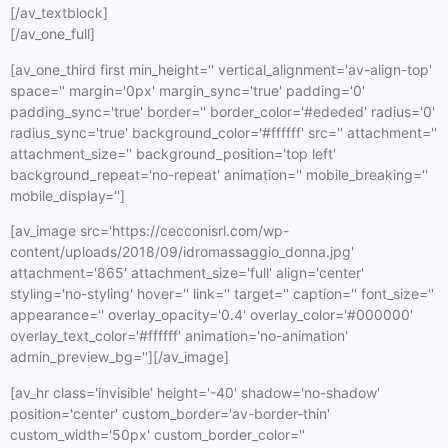
[/av_textblock]
[/av_one_full]
[av_one_third first min_height='' vertical_alignment='av-align-top'
space='' margin='0px' margin_sync='true' padding='0'
padding_sync='true' border='' border_color='#ededed' radius='0'
radius_sync='true' background_color='#ffffff' src='' attachment=''
attachment_size='' background_position='top left'
background_repeat='no-repeat' animation='' mobile_breaking=''
mobile_display='']
[av_image src='https://cecconisrl.com/wp-
content/uploads/2018/09/idromassaggio_donna.jpg'
attachment='865' attachment_size='full' align='center'
styling='no-styling' hover='' link='' target='' caption='' font_size=''
appearance='' overlay_opacity='0.4' overlay_color='#000000'
overlay_text_color='#ffffff' animation='no-animation'
admin_preview_bg=''][/av_image]
[av_hr class='invisible' height='-40' shadow='no-shadow'
position='center' custom_border='av-border-thin'
custom_width='50px' custom_border_color=''