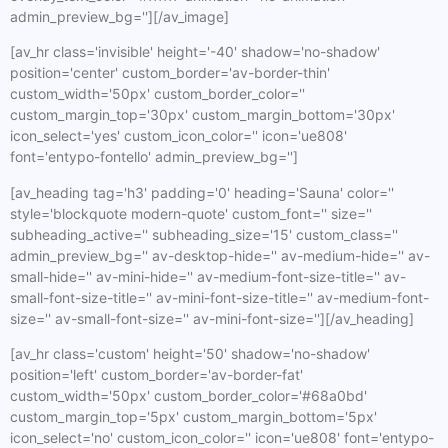
admin_preview_bg=''][/av_image]
[av_hr class='invisible' height='-40' shadow='no-shadow'
position='center' custom_border='av-border-thin'
custom_width='50px' custom_border_color=''
custom_margin_top='30px' custom_margin_bottom='30px'
icon_select='yes' custom_icon_color='' icon='ue808'
font='entypo-fontello' admin_preview_bg='']
[av_heading tag='h3' padding='0' heading='Sauna' color=''
style='blockquote modern-quote' custom_font='' size=''
subheading_active='' subheading_size='15' custom_class=''
admin_preview_bg='' av-desktop-hide='' av-medium-hide='' av-
small-hide='' av-mini-hide='' av-medium-font-size-title='' av-
small-font-size-title='' av-mini-font-size-title='' av-medium-font-
size='' av-small-font-size='' av-mini-font-size=''][/av_heading]
[av_hr class='custom' height='50' shadow='no-shadow'
position='left' custom_border='av-border-fat'
custom_width='50px' custom_border_color='#68a0bd'
custom_margin_top='5px' custom_margin_bottom='5px'
icon_select='no' custom_icon_color='' icon='ue808' font='entypo-