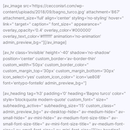
[av_image src='https://cecconisrl.com/wp-
content/uploads/2018/09/bagno_turco.jpg' attachment='867'
attachment_size='full' align='center' styling='no-styling' hover=''
link='' target='' caption='' font_size='' appearance=''
overlay_opacity='0.4' overlay_color='#000000'
overlay_text_color='#ffffff' animation='no-animation'
admin_preview_bg=''][/av_image]
[av_hr class='invisible' height='-40' shadow='no-shadow'
position='center' custom_border='av-border-thin'
custom_width='50px' custom_border_color=''
custom_margin_top='30px' custom_margin_bottom='30px'
icon_select='yes' custom_icon_color='' icon='ue808'
font='entypo-fontello' admin_preview_bg='']
[av_heading tag='h3' padding='0' heading='Bagno turco' color=''
style='blockquote modern-quote' custom_font='' size=''
subheading_active='' subheading_size='15' custom_class=''
admin_preview_bg='' av-desktop-hide='' av-medium-hide='' av-
small-hide='' av-mini-hide='' av-medium-font-size-title='' av-
small-font-size-title='' av-mini-font-size-title='' av-medium-font-
size='' av-small-font-size='' av-mini-font-size=''][/av_heading]