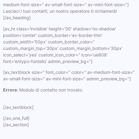
medium-font-size='' av-small-font-size='' av-mini-font-size='']
Lasciaci i tuoi contatti, un nostro operatore ti richiamerà!
[/av_heading]
[av_hr class='invisible' height='30' shadow='no-shadow'
position='center' custom_border='av-border-thin'
custom_width='50px' custom_border_color=''
custom_margin_top='30px' custom_margin_bottom='30px'
icon_select='yes' custom_icon_color='' icon='ue808'
font='entypo-fontello' admin_preview_bg='']
[av_textblock size='' font_color='' color='' av-medium-font-size=''
av-small-font-size='' av-mini-font-size='' admin_preview_bg='']
Errore:
Modulo di contatto non trovato.
[/av_textblock]
[/av_one_full]
[/av_section]