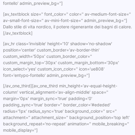
fontello' admin_preview_bg='']
[av_textblock size='' font_color='' color='' av-medium-font-size=''
av-small-font-size='' av-mini-font-size='' admin_preview_bg='']
Dallo stile di vita nordico, il potere rigenerante dei bagni di calore.
[/av_textblock]
[av_hr class='invisible' height='10' shadow='no-shadow'
position='center' custom_border='av-border-thin'
custom_width='50px' custom_border_color=''
custom_margin_top='30px' custom_margin_bottom='30px'
icon_select='yes' custom_icon_color='' icon='ue808'
font='entypo-fontello' admin_preview_bg='']
[/av_one_third][av_one_third min_height='av-equal-height-
column' vertical_alignment='av-align-middle' space=''
margin='0px' margin_sync='true' padding='0'
padding_sync='true' border='' border_color='#ededed'
radius='1px' radius_sync='true' background_color='' src=''
attachment='' attachment_size='' background_position='top left'
background_repeat='no-repeat' animation='' mobile_breaking=''
mobile_display='']