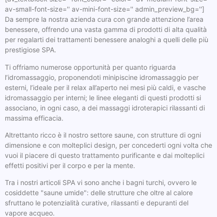
av-small-font-size='' av-mini-font-size='' admin_preview_bg='']
Da sempre la nostra azienda cura con grande attenzione l’area
benessere, offrendo una vasta gamma di prodotti di alta qualità
per regalarti dei trattamenti benessere analoghi a quelli delle più
prestigiose SPA.
Ti offriamo numerose opportunità per quanto riguarda
l’idromassaggio, proponendoti minipiscine idromassaggio per
esterni, l’ideale per il relax all’aperto nei mesi più caldi, e vasche
idromassaggio per interni; le linee eleganti di questi prodotti si
associano, in ogni caso, a dei massaggi idroterapici rilassanti di
massima efficacia.
Altrettanto ricco è il nostro settore saune, con strutture di ogni
dimensione e con molteplici design, per concederti ogni volta che
vuoi il piacere di questo trattamento purificante e dai molteplici
effetti positivi per il corpo e per la mente.
Tra i nostri articoli SPA vi sono anche i bagni turchi, ovvero le
cosiddette "saune umide": delle strutture che oltre al calore
sfruttano le potenzialità curative, rilassanti e depuranti del
vapore acqueo.