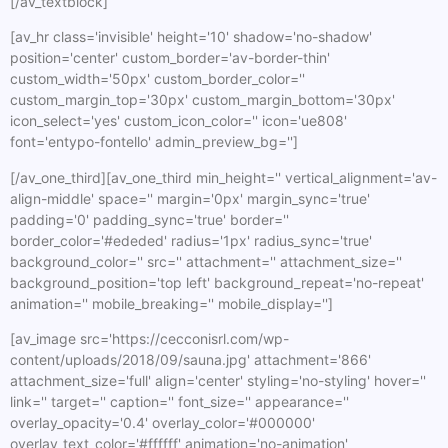
[/av_textblock]
[av_hr class='invisible' height='10' shadow='no-shadow'
position='center' custom_border='av-border-thin'
custom_width='50px' custom_border_color=''
custom_margin_top='30px' custom_margin_bottom='30px'
icon_select='yes' custom_icon_color='' icon='ue808'
font='entypo-fontello' admin_preview_bg='']
[/av_one_third][av_one_third min_height='' vertical_alignment='av-
align-middle' space='' margin='0px' margin_sync='true'
padding='0' padding_sync='true' border=''
border_color='#ededed' radius='1px' radius_sync='true'
background_color='' src='' attachment='' attachment_size=''
background_position='top left' background_repeat='no-repeat'
animation='' mobile_breaking='' mobile_display='']
[av_image src='https://cecconisrl.com/wp-
content/uploads/2018/09/sauna.jpg' attachment='866'
attachment_size='full' align='center' styling='no-styling' hover=''
link='' target='' caption='' font_size='' appearance=''
overlay_opacity='0.4' overlay_color='#000000'
overlay_text_color='#ffffff' animation='no-animation'