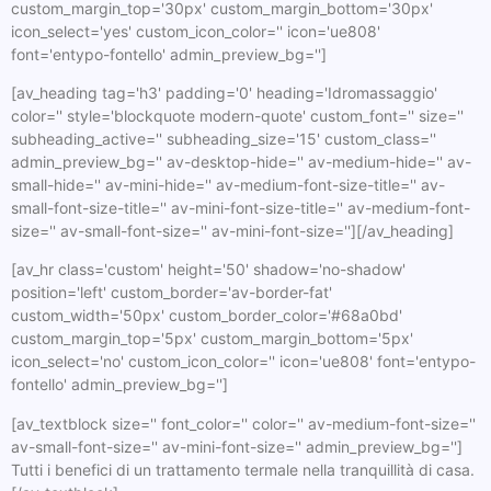
custom_margin_top='30px' custom_margin_bottom='30px'
icon_select='yes' custom_icon_color='' icon='ue808'
font='entypo-fontello' admin_preview_bg='']
[av_heading tag='h3' padding='0' heading='Idromassaggio'
color='' style='blockquote modern-quote' custom_font='' size=''
subheading_active='' subheading_size='15' custom_class=''
admin_preview_bg='' av-desktop-hide='' av-medium-hide='' av-
small-hide='' av-mini-hide='' av-medium-font-size-title='' av-
small-font-size-title='' av-mini-font-size-title='' av-medium-font-
size='' av-small-font-size='' av-mini-font-size=''][/av_heading]
[av_hr class='custom' height='50' shadow='no-shadow'
position='left' custom_border='av-border-fat'
custom_width='50px' custom_border_color='#68a0bd'
custom_margin_top='5px' custom_margin_bottom='5px'
icon_select='no' custom_icon_color='' icon='ue808' font='entypo-
fontello' admin_preview_bg='']
[av_textblock size='' font_color='' color='' av-medium-font-size=''
av-small-font-size='' av-mini-font-size='' admin_preview_bg='']
Tutti i benefici di un trattamento termale nella tranquillità di casa.