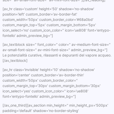
[av_hr class='custom' height='50' shadow='no-shadow'
position='left' custom_border='av-border-fat'
custom_width='50px' custom_border_color='#68a0bd'
custom_margin_top='5px' custom_margin_bottom='5px'
icon_select='no' custom_icon_color='' icon='ue808' font='entypo-
fontello' admin_preview_bg='']
[av_textblock size='' font_color='' color='' av-medium-font-size=''
av-small-font-size='' av-mini-font-size='' admin_preview_bg='']
Le potenzialità curative, rilassanti e depuranti del vapore acqueo.
[/av_textblock]
[av_hr class='invisible' height='10' shadow='no-shadow'
position='center' custom_border='av-border-thin'
custom_width='50px' custom_border_color=''
custom_margin_top='30px' custom_margin_bottom='30px'
icon_select='yes' custom_icon_color='' icon='ue808'
font='entypo-fontello' admin_preview_bg='']
[/av_one_third][av_section min_height='' min_height_px='500px'
padding='default' shadow='no-border-styling'