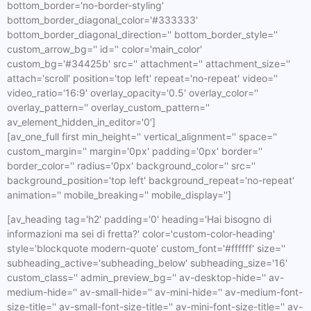
bottom_border='no-border-styling'
bottom_border_diagonal_color='#333333'
bottom_border_diagonal_direction='' bottom_border_style=''
custom_arrow_bg='' id='' color='main_color'
custom_bg='#34425b' src='' attachment='' attachment_size=''
attach='scroll' position='top left' repeat='no-repeat' video=''
video_ratio='16:9' overlay_opacity='0.5' overlay_color=''
overlay_pattern='' overlay_custom_pattern=''
av_element_hidden_in_editor='0']
[av_one_full first min_height='' vertical_alignment='' space=''
custom_margin='' margin='0px' padding='0px' border=''
border_color='' radius='0px' background_color='' src=''
background_position='top left' background_repeat='no-repeat'
animation='' mobile_breaking='' mobile_display='']
[av_heading tag='h2' padding='0' heading='Hai bisogno di
informazioni ma sei di fretta?' color='custom-color-heading'
style='blockquote modern-quote' custom_font='#ffffff' size=''
subheading_active='subheading_below' subheading_size='16'
custom_class='' admin_preview_bg='' av-desktop-hide='' av-
medium-hide='' av-small-hide='' av-mini-hide='' av-medium-font-
size-title='' av-small-font-size-title='' av-mini-font-size-title='' av-