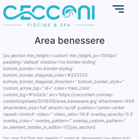
Area benessere
[av_section min_height='custom' min_height_px='500px'
padding='default' shadow='no-border-styling'
bottom_border='no-border-styling'
bottom_border_diagonal_color='#333333'
bottom_border_diagonal_direction='' bottom_border_style=''
custom_arrow_bg='' id='' color='main_color'
custom_bg='#1e2a3c' src='https://cecconisrl.com/wp-
content/uploads/2018/09/area_benessere.jpg' attachment='859'
attachment_size='full' attach='scroll' position='center center'
repeat='stretch' video='' video_ratio='16:9' overlay_opacity='0.5'
overlay_color='' overlay_pattern='' overlay_custom_pattern=''
av_element_hidden_in_editor='0'][/av_section]
[av_one_full first min_height='' vertical_alignment='av-align-top'